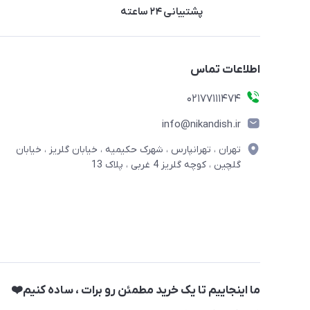
پشتیبانی ۲۴ ساعته
اطلاعات تماس
02177111474
info@nikandish.ir
تهران ، تهرانپارس ، شهرک حکیمیه ، خیابان گلریز ، خیابان
گلچین ، کوچه گلریز 4 غربی ، پلاک 13
ما اینجاییم تا یک خرید مطمئن رو برات ، ساده کنیم❤️