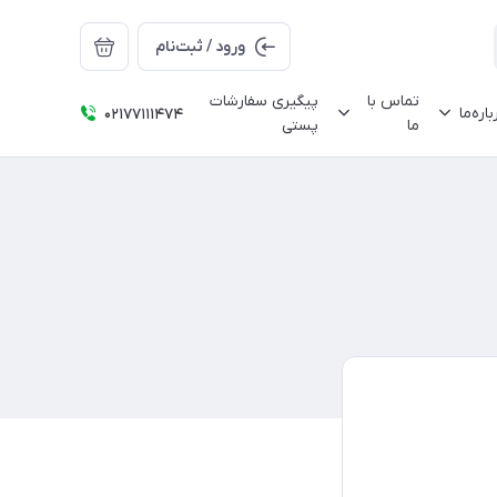
ورود / ثبت‌نام
تماس با
پیگیری سفارشات
باره‌ما
02177111474
ما
پستی