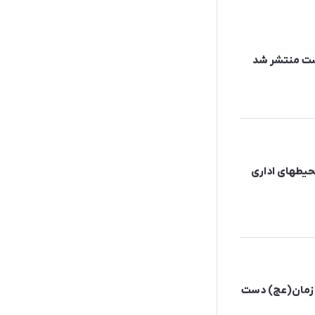
اشت منتشر شد
محیطهای اداری
ام زمان(عج) دست