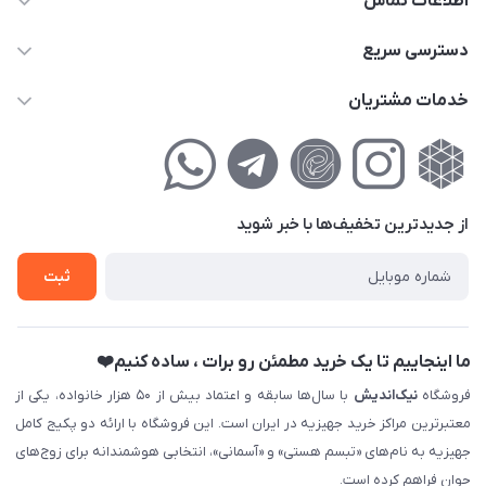
اطلاعات تماس
02177111474
دسترسی سریع
info@nikandish.ir
حساب کاربری
خدمات مشتریان
تهران ، تهرانپارس ، شهرک حکیمیه ، خیابان گلریز ، خیابان گلچین ،
مجله فروشگاه
راهنمای‌خرید‌آنلاین
کوچه گلریز 4 غربی ، پلاک 13
لیست محصولات
حریم خصوصی
درباره‌ما
فروش‌اقساطی
از جدید‌ترین تخفیف‌ها با‌ خبر شوید
تماس با ما
ثبت نام خرید جهیزیه
ثبت
فروش سازمانی و عمده
ما اینجاییم تا یک خرید مطمئن رو برات ، ساده کنیم❤️
فروشگاه
نیک‌اندیش
با سال‌ها سابقه و اعتماد بیش از ۵۰ هزار خانواده، یکی از
معتبرترین مراکز خرید جهیزیه در ایران است. این فروشگاه با ارائه دو پکیج کامل
جهیزیه به نام‌های «تبسم هستی» و «آسمانی»، انتخابی هوشمندانه برای زوج‌های
جوان فراهم کرده است.