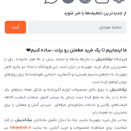
حریم خصوصی
درباره‌ما
فروش‌اقساطی
از جدید‌ترین تخفیف‌ها با‌ خبر شوید
تماس با ما
ثبت نام خرید جهیزیه
ثبت
فروش سازمانی و عمده
ما اینجاییم تا یک خرید مطمئن رو برات ، ساده کنیم❤️
فروشگاه
نیک‌اندیش
با سال‌ها سابقه و اعتماد بیش از ۵۰ هزار خانواده، یکی از
معتبرترین مراکز خرید جهیزیه در ایران است. این فروشگاه با ارائه دو پکیج کامل
جهیزیه به نام‌های «تبسم هستی» و «آسمانی»، انتخابی هوشمندانه برای زوج‌های
جوان فراهم کرده است.
نیک‌اندیش
با تنوع بالای محصولات لوازم آشپزخانه و خانگی همه نیازهای یک
خانه را در یک جا جمع کرده است. ارسال به سراسر کشور، ضمانت کیفیت کالاها،
قیمت‌های رقابتی و خدمات مشاوره‌ای حرفه‌ای ، خریدی آسان و مطمئن را برای
مشتریان به همراه دارد.
چه در حال خرید جهیزیه باشید، چه به دنبال تکمیل خانه‌تان،
نیک‌اندیش
در کنار
شماست. برای مشاهده محصولات و خرید آنلاین، به سایت
nikandish.ir
سر