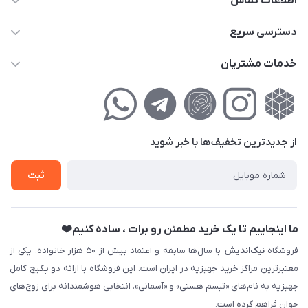
اطلاعات تماس
02177111474
دسترسی سریع
info@nikandish.ir
حساب کاربری
خدمات مشتریان
تهران ، تهرانپارس ، شهرک حکیمیه ، خیابان گلریز ، خیابان گلچین ،
مجله فروشگاه
راهنمای‌خرید‌آنلاین
کوچه گلریز 4 غربی ، پلاک 13
لیست محصولات
حریم خصوصی
درباره‌ما
فروش‌اقساطی
از جدید‌ترین تخفیف‌ها با‌ خبر شوید
تماس با ما
ثبت نام خرید جهیزیه
ثبت
فروش سازمانی و عمده
ما اینجاییم تا یک خرید مطمئن رو برات ، ساده کنیم❤️
فروشگاه
نیک‌اندیش
با سال‌ها سابقه و اعتماد بیش از ۵۰ هزار خانواده، یکی از
معتبرترین مراکز خرید جهیزیه در ایران است. این فروشگاه با ارائه دو پکیج کامل
جهیزیه به نام‌های «تبسم هستی» و «آسمانی»، انتخابی هوشمندانه برای زوج‌های
جوان فراهم کرده است.