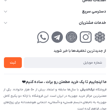
اطلاعات تماس
02177111474
دسترسی سریع
info@nikandish.ir
حساب کاربری
خدمات مشتریان
تهران ، تهرانپارس ، شهرک حکیمیه ، خیابان گلریز ، خیابان گلچین ،
مجله فروشگاه
راهنمای‌خرید‌آنلاین
کوچه گلریز 4 غربی ، پلاک 13
لیست محصولات
حریم خصوصی
درباره‌ما
فروش‌اقساطی
از جدید‌ترین تخفیف‌ها با‌ خبر شوید
تماس با ما
ثبت نام خرید جهیزیه
ثبت
فروش سازمانی و عمده
ما اینجاییم تا یک خرید مطمئن رو برات ، ساده کنیم❤️
فروشگاه
نیک‌اندیش
با سال‌ها سابقه و اعتماد بیش از ۵۰ هزار خانواده، یکی از
معتبرترین مراکز خرید جهیزیه در ایران است. این فروشگاه با ارائه دو پکیج کامل
جهیزیه به نام‌های «تبسم هستی» و «آسمانی»، انتخابی هوشمندانه برای زوج‌های
جوان فراهم کرده است.