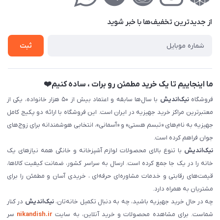
حریم خصوصی
درباره‌ما
فروش‌اقساطی
از جدید‌ترین تخفیف‌ها با‌ خبر شوید
تماس با ما
ثبت نام خرید جهیزیه
ثبت
فروش سازمانی و عمده
ما اینجاییم تا یک خرید مطمئن رو برات ، ساده کنیم❤️
فروشگاه
نیک‌اندیش
با سال‌ها سابقه و اعتماد بیش از ۵۰ هزار خانواده، یکی از
معتبرترین مراکز خرید جهیزیه در ایران است. این فروشگاه با ارائه دو پکیج کامل
جهیزیه به نام‌های «تبسم هستی» و «آسمانی»، انتخابی هوشمندانه برای زوج‌های
جوان فراهم کرده است.
نیک‌اندیش
با تنوع بالای محصولات لوازم آشپزخانه و خانگی همه نیازهای یک
خانه را در یک جا جمع کرده است. ارسال به سراسر کشور، ضمانت کیفیت کالاها،
قیمت‌های رقابتی و خدمات مشاوره‌ای حرفه‌ای ، خریدی آسان و مطمئن را برای
مشتریان به همراه دارد.
چه در حال خرید جهیزیه باشید، چه به دنبال تکمیل خانه‌تان،
نیک‌اندیش
در کنار
شماست. برای مشاهده محصولات و خرید آنلاین، به سایت
nikandish.ir
سر