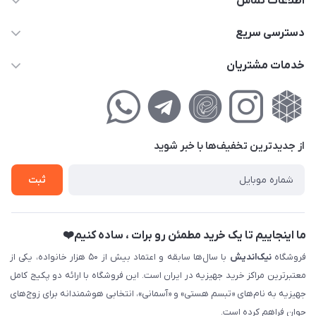
اطلاعات تماس
02177111474
دسترسی سریع
info@nikandish.ir
حساب کاربری
خدمات مشتریان
تهران ، تهرانپارس ، شهرک حکیمیه ، خیابان گلریز ، خیابان گلچین ،
مجله فروشگاه
راهنمای‌خرید‌آنلاین
کوچه گلریز 4 غربی ، پلاک 13
لیست محصولات
حریم خصوصی
درباره‌ما
فروش‌اقساطی
از جدید‌ترین تخفیف‌ها با‌ خبر شوید
تماس با ما
ثبت نام خرید جهیزیه
ثبت
فروش سازمانی و عمده
ما اینجاییم تا یک خرید مطمئن رو برات ، ساده کنیم❤️
فروشگاه
نیک‌اندیش
با سال‌ها سابقه و اعتماد بیش از ۵۰ هزار خانواده، یکی از
معتبرترین مراکز خرید جهیزیه در ایران است. این فروشگاه با ارائه دو پکیج کامل
جهیزیه به نام‌های «تبسم هستی» و «آسمانی»، انتخابی هوشمندانه برای زوج‌های
جوان فراهم کرده است.