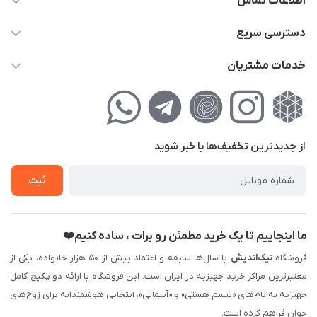
اطلاعات تماس
02177111474
دسترسی سریع
info@nikandish.ir
حساب کاربری
خدمات مشتریان
تهران ، تهرانپارس ، شهرک حکیمیه ، خیابان گلریز ، خیابان گلچین ،
مجله فروشگاه
راهنمای‌خرید‌آنلاین
کوچه گلریز 4 غربی ، پلاک 13
لیست محصولات
حریم خصوصی
درباره‌ما
فروش‌اقساطی
از جدید‌ترین تخفیف‌ها با‌ خبر شوید
تماس با ما
ثبت نام خرید جهیزیه
ثبت
فروش سازمانی و عمده
ما اینجاییم تا یک خرید مطمئن رو برات ، ساده کنیم❤️
فروشگاه
نیک‌اندیش
با سال‌ها سابقه و اعتماد بیش از ۵۰ هزار خانواده، یکی از
معتبرترین مراکز خرید جهیزیه در ایران است. این فروشگاه با ارائه دو پکیج کامل
جهیزیه به نام‌های «تبسم هستی» و «آسمانی»، انتخابی هوشمندانه برای زوج‌های
جوان فراهم کرده است.