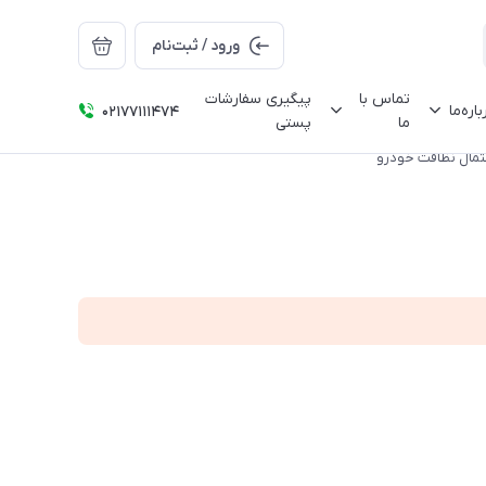
ورود / ثبت‌نام
تماس با
پیگیری سفارشات
باره‌ما
02177111474
ما
پستی
تمال نظافت خودرو