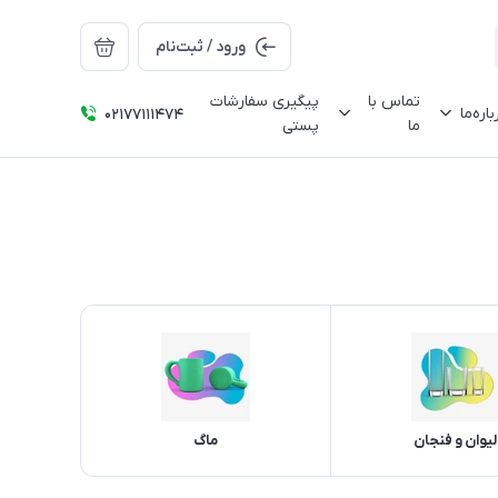
ورود / ثبت‌نام
تماس با
پیگیری سفارشات
باره‌ما
02177111474
ما
پستی
لیوان و فنجان
ماگ