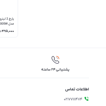
پارچ 2
مدل 742005W
495,000
ت
پشتیبانی ۲۴ ساعته
اطلاعات تماس
02177111474