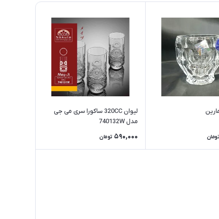
ارین
لیوان 320CC ساکورا سری می جی
مدل 740132W
590,000
ومان
تومان