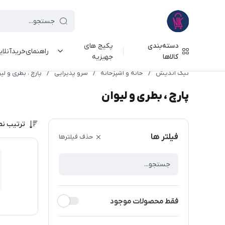
دسته‌بندی
پکیج های
راهنمای‌خرید‌آنلا
کالاها
جهیزیه
نیک اندیش
/
خانه و آشپزخانه
/
سرو پذیرایی
/
پارچ ، بطری و لی
پارچ ، بطری و لیوان
ترتیب نم
فیلتر ها
حذف فیلترها
فقط محصولات موجود