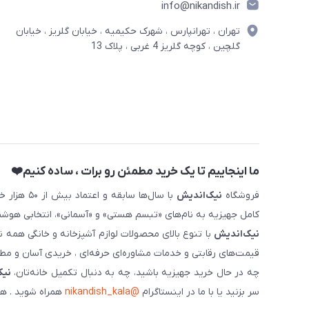
info@nikandish.ir
تهران ، تهرانپارس ، شهرک حکیمیه ، خیابان گلریز ، خیابان
گلچین ، کوچه گلریز 4 غربی ، پلاک 13
ما اینجاییم تا یک خرید مطمئن رو برات ، ساده کنیم❤️
فروشگاه
نیک‌اندیش
با سال‌ها 
کامل جهیزیه به نام‌های «تبسم هستی» و «آسمانی»، انتخابی هوشم
نیک‌اندیش
با تنوع بالای محصولات لوازم آشپزخانه و خانگی همه 
قیمت‌های رقابتی و خدمات مشاوره‌ای حرفه‌ای ، خریدی آسان و مطمئ
چه در حال خرید جهیزیه باشید، چه به دنبال تکمیل خانه‌تان،
نیک
سر بزنید یا با ما در اینستاگرام
@nikandish_kala
همراه شوید . هم