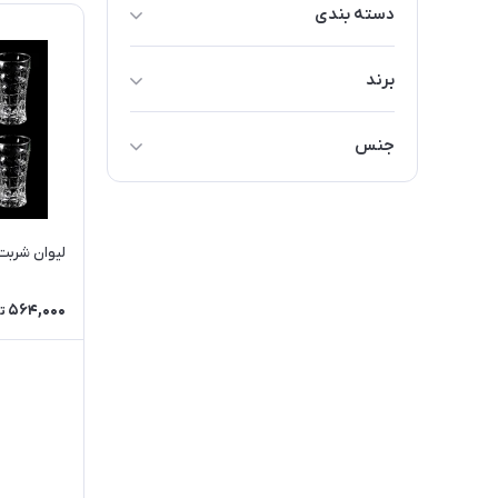
دسته بندی
پارچ و بطری
برند
سرویس پارچ و لیوان
متفرقه
لیوان و فنجان
جنس
ساکورا
ماگ
شيشه
لیوان شربت
564,000
ت