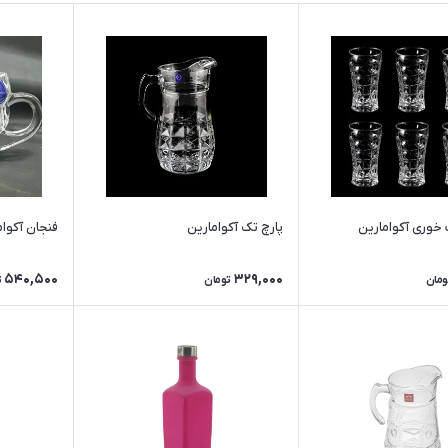
 خوری آکوامارین
پارچ تک آکوامارین
فنجان آکوام
540,500
329,000
ومان
تومان
ت