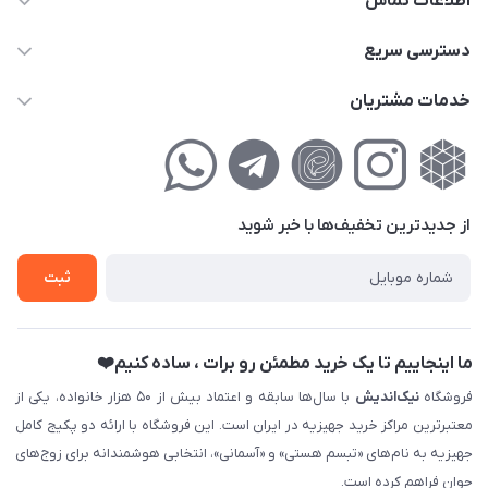
اطلاعات تماس
02177111474
دسترسی سریع
info@nikandish.ir
حساب کاربری
خدمات مشتریان
تهران ، تهرانپارس ، شهرک حکیمیه ، خیابان گلریز ، خیابان گلچین ،
مجله فروشگاه
راهنمای‌خرید‌آنلاین
کوچه گلریز 4 غربی ، پلاک 13
لیست محصولات
حریم خصوصی
درباره‌ما
فروش‌اقساطی
از جدید‌ترین تخفیف‌ها با‌ خبر شوید
تماس با ما
ثبت نام خرید جهیزیه
ثبت
فروش سازمانی و عمده
ما اینجاییم تا یک خرید مطمئن رو برات ، ساده کنیم❤️
فروشگاه
نیک‌اندیش
با سال‌ها سابقه و اعتماد بیش از ۵۰ هزار خانواده، یکی از
معتبرترین مراکز خرید جهیزیه در ایران است. این فروشگاه با ارائه دو پکیج کامل
جهیزیه به نام‌های «تبسم هستی» و «آسمانی»، انتخابی هوشمندانه برای زوج‌های
جوان فراهم کرده است.