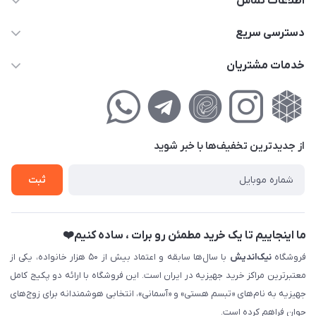
اطلاعات تماس
02177111474
دسترسی سریع
info@nikandish.ir
حساب کاربری
خدمات مشتریان
تهران ، تهرانپارس ، شهرک حکیمیه ، خیابان گلریز ، خیابان گلچین ،
مجله فروشگاه
راهنمای‌خرید‌آنلاین
کوچه گلریز 4 غربی ، پلاک 13
لیست محصولات
حریم خصوصی
درباره‌ما
فروش‌اقساطی
از جدید‌ترین تخفیف‌ها با‌ خبر شوید
تماس با ما
ثبت نام خرید جهیزیه
ثبت
فروش سازمانی و عمده
ما اینجاییم تا یک خرید مطمئن رو برات ، ساده کنیم❤️
فروشگاه
نیک‌اندیش
با سال‌ها سابقه و اعتماد بیش از ۵۰ هزار خانواده، یکی از
معتبرترین مراکز خرید جهیزیه در ایران است. این فروشگاه با ارائه دو پکیج کامل
جهیزیه به نام‌های «تبسم هستی» و «آسمانی»، انتخابی هوشمندانه برای زوج‌های
جوان فراهم کرده است.