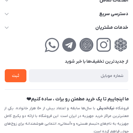
اطلاعات تماس
02177111474
دسترسی سریع
info@nikandish.ir
حساب کاربری
خدمات مشتریان
تهران ، تهرانپارس ، شهرک حکیمیه ، خیابان گلریز ، خیابان گلچین ،
مجله فروشگاه
راهنمای‌خرید‌آنلاین
کوچه گلریز 4 غربی ، پلاک 13
لیست محصولات
حریم خصوصی
درباره‌ما
فروش‌اقساطی
از جدید‌ترین تخفیف‌ها با‌ خبر شوید
تماس با ما
ثبت نام خرید جهیزیه
ثبت
فروش سازمانی و عمده
ما اینجاییم تا یک خرید مطمئن رو برات ، ساده کنیم❤️
فروشگاه
نیک‌اندیش
با سال‌ها سابقه و اعتماد بیش از ۵۰ هزار خانواده، یکی از
معتبرترین مراکز خرید جهیزیه در ایران است. این فروشگاه با ارائه دو پکیج کامل
جهیزیه به نام‌های «تبسم هستی» و «آسمانی»، انتخابی هوشمندانه برای زوج‌های
جوان فراهم کرده است.