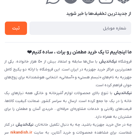
حریم خصوصی
درباره‌ما
فروش‌اقساطی
از جدید‌ترین تخفیف‌ها با‌ خبر شوید
تماس با ما
ثبت نام خرید جهیزیه
ثبت
فروش سازمانی و عمده
ما اینجاییم تا یک خرید مطمئن رو برات ، ساده کنیم❤️
فروشگاه
نیک‌اندیش
با سال‌ها سابقه و اعتماد بیش از ۵۰ هزار خانواده، یکی از
معتبرترین مراکز خرید جهیزیه در ایران است. این فروشگاه با ارائه دو پکیج کامل
جهیزیه به نام‌های «تبسم هستی» و «آسمانی»، انتخابی هوشمندانه برای زوج‌های
جوان فراهم کرده است.
نیک‌اندیش
با تنوع بالای محصولات لوازم آشپزخانه و خانگی همه نیازهای یک
خانه را در یک جا جمع کرده است. ارسال به سراسر کشور، ضمانت کیفیت کالاها،
قیمت‌های رقابتی و خدمات مشاوره‌ای حرفه‌ای ، خریدی آسان و مطمئن را برای
مشتریان به همراه دارد.
چه در حال خرید جهیزیه باشید، چه به دنبال تکمیل خانه‌تان،
نیک‌اندیش
در کنار
شماست. برای مشاهده محصولات و خرید آنلاین، به سایت
nikandish.ir
سر