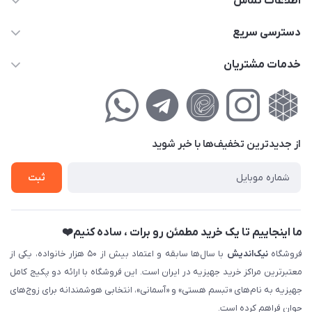
اطلاعات تماس
02177111474
دسترسی سریع
info@nikandish.ir
حساب کاربری
خدمات مشتریان
تهران ، تهرانپارس ، شهرک حکیمیه ، خیابان گلریز ، خیابان گلچین ،
مجله فروشگاه
راهنمای‌خرید‌آنلاین
کوچه گلریز 4 غربی ، پلاک 13
لیست محصولات
حریم خصوصی
درباره‌ما
فروش‌اقساطی
از جدید‌ترین تخفیف‌ها با‌ خبر شوید
تماس با ما
ثبت نام خرید جهیزیه
ثبت
فروش سازمانی و عمده
ما اینجاییم تا یک خرید مطمئن رو برات ، ساده کنیم❤️
فروشگاه
نیک‌اندیش
با سال‌ها سابقه و اعتماد بیش از ۵۰ هزار خانواده، یکی از
معتبرترین مراکز خرید جهیزیه در ایران است. این فروشگاه با ارائه دو پکیج کامل
جهیزیه به نام‌های «تبسم هستی» و «آسمانی»، انتخابی هوشمندانه برای زوج‌های
جوان فراهم کرده است.