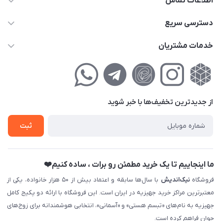
اطلاعات تماس
02177111474
دسترسی سریع
info@nikandish.ir
حساب کاربری
خدمات مشتریان
تهران ، تهرانپارس ، شهرک حکیمیه ، خیابان گلریز ، خیابان گلچین ،
مجله فروشگاه
راهنمای‌خرید‌آنلاین
کوچه گلریز 4 غربی ، پلاک 13
لیست محصولات
حریم خصوصی
درباره‌ما
فروش‌اقساطی
از جدید‌ترین تخفیف‌ها با‌ خبر شوید
تماس با ما
ثبت نام خرید جهیزیه
ثبت
فروش سازمانی و عمده
ما اینجاییم تا یک خرید مطمئن رو برات ، ساده کنیم❤️
فروشگاه
نیک‌اندیش
با سال‌ها سابقه و اعتماد بیش از ۵۰ هزار خانواده، یکی از
معتبرترین مراکز خرید جهیزیه در ایران است. این فروشگاه با ارائه دو پکیج کامل
جهیزیه به نام‌های «تبسم هستی» و «آسمانی»، انتخابی هوشمندانه برای زوج‌های
جوان فراهم کرده است.