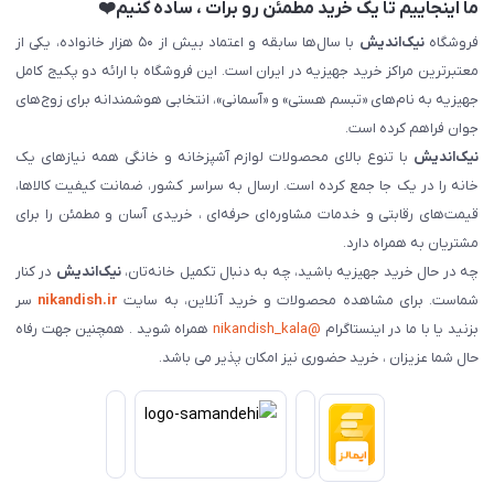
ما اینجاییم تا یک خرید مطمئن رو برات ، ساده کنیم❤️
فروشگاه
نیک‌اندیش
با سال‌ها سابقه و اعتماد بیش از ۵۰ هزار خانواده، یکی از
معتبرترین مراکز خرید جهیزیه در ایران است. این فروشگاه با ارائه دو پکیج کامل
جهیزیه به نام‌های «تبسم هستی» و «آسمانی»، انتخابی هوشمندانه برای زوج‌های
جوان فراهم کرده است.
نیک‌اندیش
با تنوع بالای محصولات لوازم آشپزخانه و خانگی همه نیازهای یک
خانه را در یک جا جمع کرده است. ارسال به سراسر کشور، ضمانت کیفیت کالاها،
قیمت‌های رقابتی و خدمات مشاوره‌ای حرفه‌ای ، خریدی آسان و مطمئن را برای
مشتریان به همراه دارد.
چه در حال خرید جهیزیه باشید، چه به دنبال تکمیل خانه‌تان،
نیک‌اندیش
در کنار
شماست. برای مشاهده محصولات و خرید آنلاین، به سایت
nikandish.ir
سر
بزنید یا با ما در اینستاگرام
@nikandish_kala
همراه شوید . همچنین جهت رفاه
حال شما عزیزان ، خرید حضوری نیز امکان پذیر می باشد.