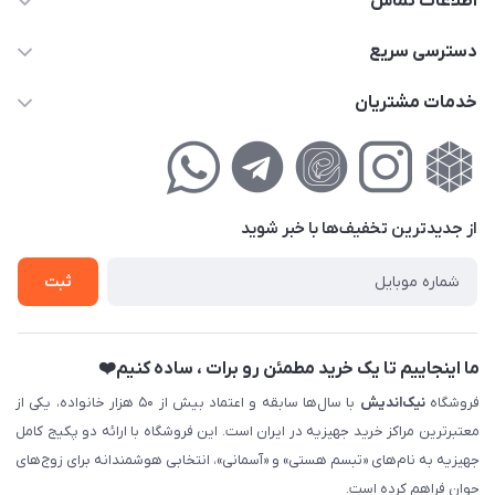
اطلاعات تماس
02177111474
دسترسی سریع
info@nikandish.ir
حساب کاربری
خدمات مشتریان
تهران ، تهرانپارس ، شهرک حکیمیه ، خیابان گلریز ، خیابان گلچین ،
مجله فروشگاه
راهنمای‌خرید‌آنلاین
کوچه گلریز 4 غربی ، پلاک 13
لیست محصولات
حریم خصوصی
درباره‌ما
فروش‌اقساطی
از جدید‌ترین تخفیف‌ها با‌ خبر شوید
تماس با ما
ثبت نام خرید جهیزیه
ثبت
فروش سازمانی و عمده
ما اینجاییم تا یک خرید مطمئن رو برات ، ساده کنیم❤️
فروشگاه
نیک‌اندیش
با سال‌ها سابقه و اعتماد بیش از ۵۰ هزار خانواده، یکی از
معتبرترین مراکز خرید جهیزیه در ایران است. این فروشگاه با ارائه دو پکیج کامل
جهیزیه به نام‌های «تبسم هستی» و «آسمانی»، انتخابی هوشمندانه برای زوج‌های
جوان فراهم کرده است.