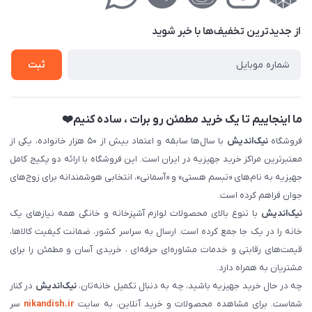
حریم خصوصی
درباره‌ما
فروش‌اقساطی
از جدید‌ترین تخفیف‌ها با‌ خبر شوید
تماس با ما
ثبت نام خرید جهیزیه
ثبت
فروش سازمانی و عمده
ما اینجاییم تا یک خرید مطمئن رو برات ، ساده کنیم❤️
فروشگاه
نیک‌اندیش
با سال‌ها سابقه و اعتماد بیش از ۵۰ هزار خانواده، یکی از
معتبرترین مراکز خرید جهیزیه در ایران است. این فروشگاه با ارائه دو پکیج کامل
جهیزیه به نام‌های «تبسم هستی» و «آسمانی»، انتخابی هوشمندانه برای زوج‌های
جوان فراهم کرده است.
نیک‌اندیش
با تنوع بالای محصولات لوازم آشپزخانه و خانگی همه نیازهای یک
خانه را در یک جا جمع کرده است. ارسال به سراسر کشور، ضمانت کیفیت کالاها،
قیمت‌های رقابتی و خدمات مشاوره‌ای حرفه‌ای ، خریدی آسان و مطمئن را برای
مشتریان به همراه دارد.
چه در حال خرید جهیزیه باشید، چه به دنبال تکمیل خانه‌تان،
نیک‌اندیش
در کنار
شماست. برای مشاهده محصولات و خرید آنلاین، به سایت
nikandish.ir
سر