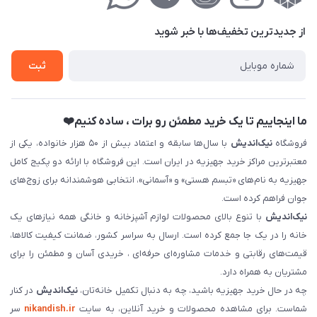
حریم خصوصی
درباره‌ما
فروش‌اقساطی
از جدید‌ترین تخفیف‌ها با‌ خبر شوید
تماس با ما
ثبت نام خرید جهیزیه
ثبت
فروش سازمانی و عمده
ما اینجاییم تا یک خرید مطمئن رو برات ، ساده کنیم❤️
فروشگاه
نیک‌اندیش
با سال‌ها سابقه و اعتماد بیش از ۵۰ هزار خانواده، یکی از
معتبرترین مراکز خرید جهیزیه در ایران است. این فروشگاه با ارائه دو پکیج کامل
جهیزیه به نام‌های «تبسم هستی» و «آسمانی»، انتخابی هوشمندانه برای زوج‌های
جوان فراهم کرده است.
نیک‌اندیش
با تنوع بالای محصولات لوازم آشپزخانه و خانگی همه نیازهای یک
خانه را در یک جا جمع کرده است. ارسال به سراسر کشور، ضمانت کیفیت کالاها،
قیمت‌های رقابتی و خدمات مشاوره‌ای حرفه‌ای ، خریدی آسان و مطمئن را برای
مشتریان به همراه دارد.
چه در حال خرید جهیزیه باشید، چه به دنبال تکمیل خانه‌تان،
نیک‌اندیش
در کنار
شماست. برای مشاهده محصولات و خرید آنلاین، به سایت
nikandish.ir
سر