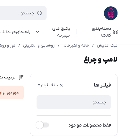
دسته‌بندی
پکیج های
راهنمای‌خرید‌آنلا
کالاها
جهیزیه
نیک اندیش
/
خانه و آشپزخانه
/
روشنایی و الکتریکی
/
نور و روش
لامپ و چراغ
ترتیب نم
فیلتر ها
حذف فیلترها
موردی برای
فقط محصولات موجود