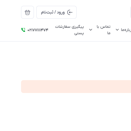
ورود / ثبت‌نام
تماس با
پیگیری سفارشات
باره‌ما
02177111474
ما
پستی