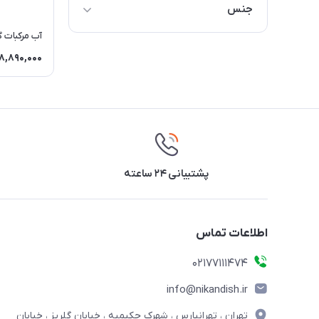
جنس
استيل
آب مرکبات گیر
8,890,000
پشتیبانی ۲۴ ساعته
اطلاعات تماس
02177111474
info@nikandish.ir
تهران ، تهرانپارس ، شهرک حکیمیه ، خیابان گلریز ، خیابان