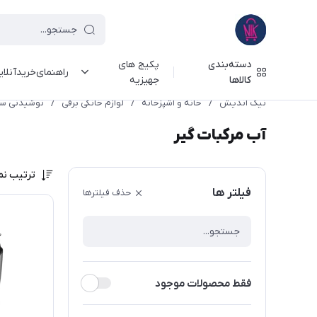
دسته‌بندی
پکیج های
راهنمای‌خرید‌آنلا
کالاها
جهیزیه
نیک اندیش
/
خانه و آشپزخانه
/
لوازم خانگی برقی
/
نوشیدنی سا
آب مرکبات گیر
ترتیب نم
فیلتر ها
حذف فیلترها
فقط محصولات موجود