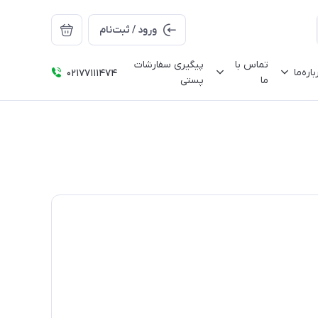
ورود / ثبت‌نام
تماس با
پیگیری سفارشات
باره‌ما
02177111474
ما
پستی