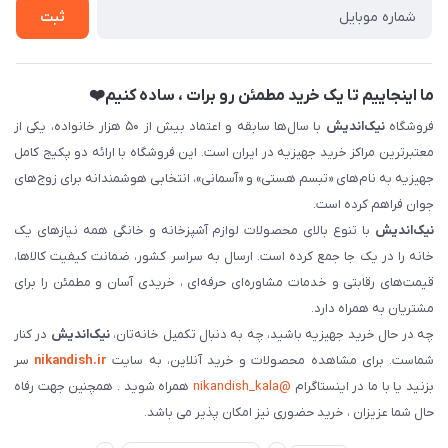
ثبت
فروش سازمانی و عمده
ما اینجاییم تا یک خرید مطمئن رو برات ، ساده کنیم❤️
فروشگاه
نیک‌اندیش
با سال‌ها سابقه و اعتماد بیش از ۵۰ هزار خانواده، یکی از
معتبرترین مراکز خرید جهیزیه در ایران است. این فروشگاه با ارائه دو پکیج کامل
جهیزیه به نام‌های «تبسم هستی» و «آسمانی»، انتخابی هوشمندانه برای زوج‌های
جوان فراهم کرده است.
نیک‌اندیش
با تنوع بالای محصولات لوازم آشپزخانه و خانگی همه نیازهای یک
خانه را در یک جا جمع کرده است. ارسال به سراسر کشور، ضمانت کیفیت کالاها،
قیمت‌های رقابتی و خدمات مشاوره‌ای حرفه‌ای ، خریدی آسان و مطمئن را برای
مشتریان به همراه دارد.
چه در حال خرید جهیزیه باشید، چه به دنبال تکمیل خانه‌تان،
نیک‌اندیش
در کنار
شماست. برای مشاهده محصولات و خرید آنلاین، به سایت
nikandish.ir
سر
بزنید یا با ما در اینستاگرام
@nikandish_kala
همراه شوید . همچنین جهت رفاه
حال شما عزیزان ، خرید حضوری نیز امکان پذیر می باشد.