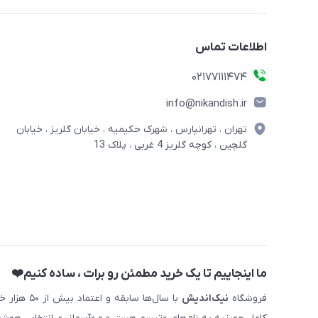
اطلاعات تماس
02177111474
info@nikandish.ir
تهران ، تهرانپارس ، شهرک حکیمیه ، خیابان گلریز ، خیابان
گلچین ، کوچه گلریز 4 غربی ، پلاک 13
ما اینجاییم تا یک خرید مطمئن رو برات ، ساده کنیم❤️
فروشگاه
نیک‌اندیش
با سال‌ها 