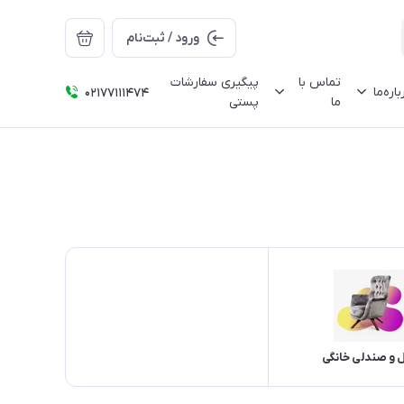
ورود / ثبت‌نام
تماس با
پیگیری سفارشات
باره‌ما
02177111474
ما
پستی
 و صندلی خانگی