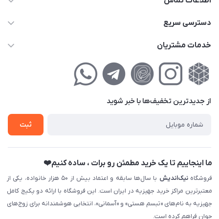
اطلاعات تماس
02177111474
دسترسی سریع
info@nikandish.ir
حساب کاربری
خدمات مشتریان
تهران ، تهرانپارس ، شهرک حکیمیه ، خیابان گلریز ، خیابان گلچین ،
مجله فروشگاه
راهنمای‌خرید‌آنلاین
کوچه گلریز 4 غربی ، پلاک 13
لیست محصولات
حریم خصوصی
درباره‌ما
فروش‌اقساطی
از جدید‌ترین تخفیف‌ها با‌ خبر شوید
تماس با ما
ثبت نام خرید جهیزیه
ثبت
فروش سازمانی و عمده
ما اینجاییم تا یک خرید مطمئن رو برات ، ساده کنیم❤️
فروشگاه
نیک‌اندیش
با سال‌ها سابقه و اعتماد بیش از ۵۰ هزار خانواده، یکی از
معتبرترین مراکز خرید جهیزیه در ایران است. این فروشگاه با ارائه دو پکیج کامل
جهیزیه به نام‌های «تبسم هستی» و «آسمانی»، انتخابی هوشمندانه برای زوج‌های
جوان فراهم کرده است.