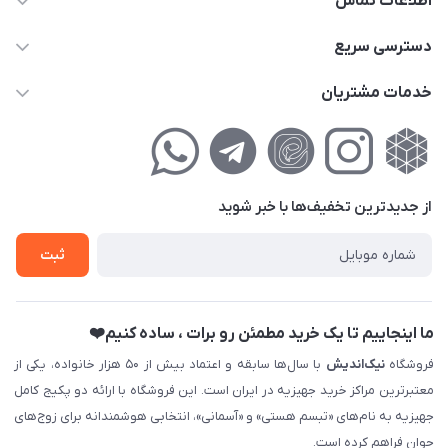
اطلاعات تماس
02177111474
دسترسی سریع
info@nikandish.ir
حساب کاربری
خدمات مشتریان
تهران ، تهرانپارس ، شهرک حکیمیه ، خیابان گلریز ، خیابان گلچین ،
مجله فروشگاه
راهنمای‌خرید‌آنلاین
کوچه گلریز 4 غربی ، پلاک 13
لیست محصولات
حریم خصوصی
درباره‌ما
فروش‌اقساطی
از جدید‌ترین تخفیف‌ها با‌ خبر شوید
تماس با ما
ثبت نام خرید جهیزیه
ثبت
فروش سازمانی و عمده
ما اینجاییم تا یک خرید مطمئن رو برات ، ساده کنیم❤️
فروشگاه
نیک‌اندیش
با سال‌ها سابقه و اعتماد بیش از ۵۰ هزار خانواده، یکی از
معتبرترین مراکز خرید جهیزیه در ایران است. این فروشگاه با ارائه دو پکیج کامل
جهیزیه به نام‌های «تبسم هستی» و «آسمانی»، انتخابی هوشمندانه برای زوج‌های
جوان فراهم کرده است.