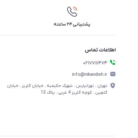
پشتیبانی ۲۴ ساعته
اطلاعات تماس
02177111474
info@nikandish.ir
تهران ، تهرانپارس ، شهرک حکیمیه ، خیابان گلریز ، خیابان
گلچین ، کوچه گلریز 4 غربی ، پلاک 13