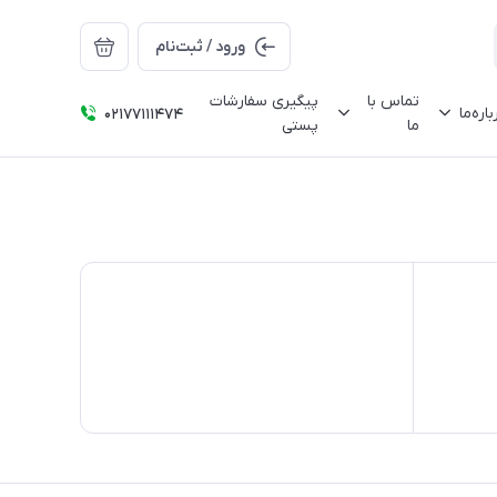
ورود / ثبت‌نام
تماس با
پیگیری سفارشات
باره‌ما
02177111474
ما
پستی