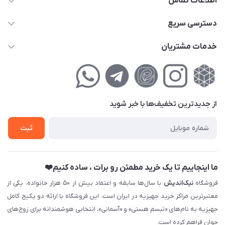
اطلاعات تماس
02177111474
دسترسی سریع
info@nikandish.ir
حساب کاربری
خدمات مشتریان
تهران ، تهرانپارس ، شهرک حکیمیه ، خیابان گلریز ، خیابان گلچین ،
مجله فروشگاه
راهنمای‌خرید‌آنلاین
کوچه گلریز 4 غربی ، پلاک 13
لیست محصولات
حریم خصوصی
درباره‌ما
فروش‌اقساطی
از جدید‌ترین تخفیف‌ها با‌ خبر شوید
تماس با ما
ثبت نام خرید جهیزیه
ثبت
فروش سازمانی و عمده
ما اینجاییم تا یک خرید مطمئن رو برات ، ساده کنیم❤️
فروشگاه
نیک‌اندیش
با سال‌ها سابقه و اعتماد بیش از ۵۰ هزار خانواده، یکی از
معتبرترین مراکز خرید جهیزیه در ایران است. این فروشگاه با ارائه دو پکیج کامل
جهیزیه به نام‌های «تبسم هستی» و «آسمانی»، انتخابی هوشمندانه برای زوج‌های
جوان فراهم کرده است.