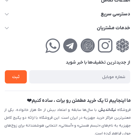
اطلاعات تماس
02177111474
دسترسی سریع
info@nikandish.ir
حساب کاربری
خدمات مشتریان
تهران ، تهرانپارس ، شهرک حکیمیه ، خیابان گلریز ، خیابان گلچین ،
مجله فروشگاه
راهنمای‌خرید‌آنلاین
کوچه گلریز 4 غربی ، پلاک 13
لیست محصولات
حریم خصوصی
درباره‌ما
فروش‌اقساطی
از جدید‌ترین تخفیف‌ها با‌ خبر شوید
تماس با ما
ثبت نام خرید جهیزیه
ثبت
فروش سازمانی و عمده
ما اینجاییم تا یک خرید مطمئن رو برات ، ساده کنیم❤️
فروشگاه
نیک‌اندیش
با سال‌ها سابقه و اعتماد بیش از ۵۰ هزار خانواده، یکی از
معتبرترین مراکز خرید جهیزیه در ایران است. این فروشگاه با ارائه دو پکیج کامل
جهیزیه به نام‌های «تبسم هستی» و «آسمانی»، انتخابی هوشمندانه برای زوج‌های
جوان فراهم کرده است.