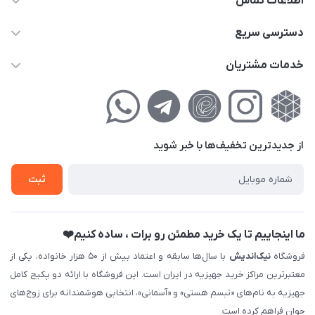
اطلاعات تماس
02177111474
دسترسی سریع
info@nikandish.ir
حساب کاربری
خدمات مشتریان
تهران ، تهرانپارس ، شهرک حکیمیه ، خیابان گلریز ، خیابان گلچین ،
مجله فروشگاه
راهنمای‌خرید‌آنلاین
کوچه گلریز 4 غربی ، پلاک 13
لیست محصولات
حریم خصوصی
درباره‌ما
فروش‌اقساطی
از جدید‌ترین تخفیف‌ها با‌ خبر شوید
تماس با ما
ثبت نام خرید جهیزیه
ثبت
فروش سازمانی و عمده
ما اینجاییم تا یک خرید مطمئن رو برات ، ساده کنیم❤️
فروشگاه
نیک‌اندیش
با سال‌ها سابقه و اعتماد بیش از ۵۰ هزار خانواده، یکی از
معتبرترین مراکز خرید جهیزیه در ایران است. این فروشگاه با ارائه دو پکیج کامل
جهیزیه به نام‌های «تبسم هستی» و «آسمانی»، انتخابی هوشمندانه برای زوج‌های
جوان فراهم کرده است.