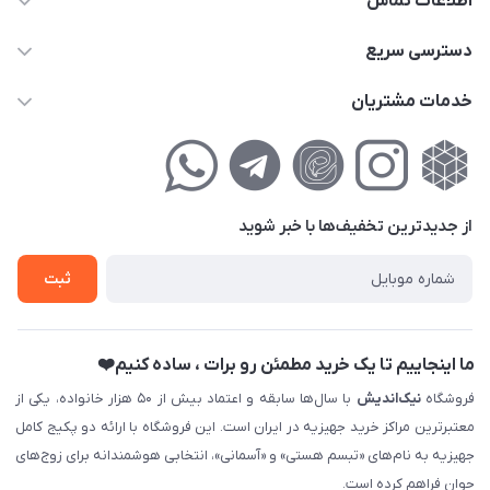
اطلاعات تماس
02177111474
دسترسی سریع
info@nikandish.ir
حساب کاربری
خدمات مشتریان
تهران ، تهرانپارس ، شهرک حکیمیه ، خیابان گلریز ، خیابان گلچین ،
مجله فروشگاه
راهنمای‌خرید‌آنلاین
کوچه گلریز 4 غربی ، پلاک 13
لیست محصولات
حریم خصوصی
درباره‌ما
فروش‌اقساطی
از جدید‌ترین تخفیف‌ها با‌ خبر شوید
تماس با ما
ثبت نام خرید جهیزیه
ثبت
فروش سازمانی و عمده
ما اینجاییم تا یک خرید مطمئن رو برات ، ساده کنیم❤️
فروشگاه
نیک‌اندیش
با سال‌ها سابقه و اعتماد بیش از ۵۰ هزار خانواده، یکی از
معتبرترین مراکز خرید جهیزیه در ایران است. این فروشگاه با ارائه دو پکیج کامل
جهیزیه به نام‌های «تبسم هستی» و «آسمانی»، انتخابی هوشمندانه برای زوج‌های
جوان فراهم کرده است.