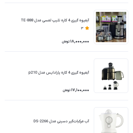
آبمیوه گیری 4 کاره تلیپ لمسی مدل TE-888
3
18,000,000
تومان
آبمیوه گیری 4 کاره پارادایس مدل p210
17,100,000
تومان
آب مرکبات‌گیر دسینی مدل DS-2266