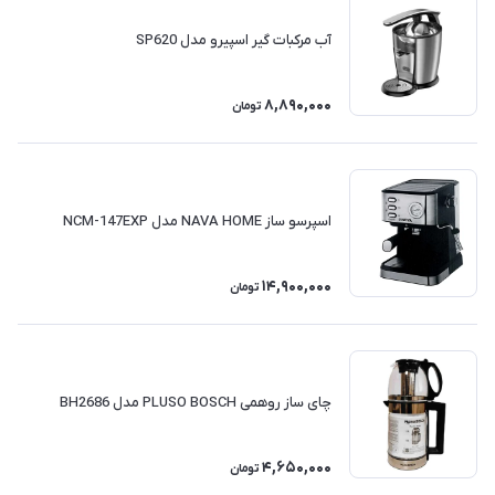
آب مرکبات گیر اسپیرو مدل SP620
8,890,000
تومان
اسپرسو ساز NAVA HOME مدل NCM-147EXP
14,900,000
تومان
چای ساز روهمی PLUSO BOSCH مدل BH2686
4,650,000
تومان