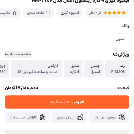
آبمیوه گیری 4 کاره ریسمون آلمان مدل MR-7169
آبمیوه گیری
علاقه‌مندی
مقایس
از 2 نظر
رنگ
استیل
ویژگی‌ها
مشاهده همه
برند
جنس
سایز
گارانتی
وزن
RISMON
استیل
4 کاره
اصالت و سلامت فیزیکی کالا
529
17,100,000
قیمت:
تومان
افزودن به سبدخرید
موجود در انبار
ارسال سریع
گارانتی اصالت کالا