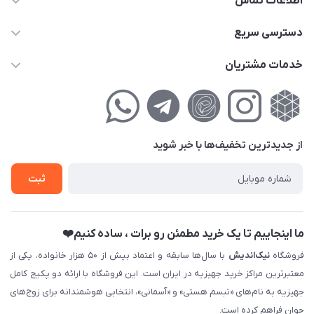
اطلاعات تماس
02177111474
دسترسی سریع
info@nikandish.ir
حساب کاربری
خدمات مشتریان
تهران ، تهرانپارس ، شهرک حکیمیه ، خیابان گلریز ، خیابان گلچین ،
مجله فروشگاه
راهنمای‌خرید‌آنلاین
کوچه گلریز 4 غربی ، پلاک 13
لیست محصولات
حریم خصوصی
درباره‌ما
فروش‌اقساطی
از جدید‌ترین تخفیف‌ها با‌ خبر شوید
تماس با ما
ثبت نام خرید جهیزیه
ثبت
فروش سازمانی و عمده
ما اینجاییم تا یک خرید مطمئن رو برات ، ساده کنیم❤️
فروشگاه
نیک‌اندیش
با سال‌ها سابقه و اعتماد بیش از ۵۰ هزار خانواده، یکی از
معتبرترین مراکز خرید جهیزیه در ایران است. این فروشگاه با ارائه دو پکیج کامل
جهیزیه به نام‌های «تبسم هستی» و «آسمانی»، انتخابی هوشمندانه برای زوج‌های
جوان فراهم کرده است.