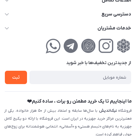
اطلاعات تماس
02177111474
دسترسی سریع
info@nikandish.ir
حساب کاربری
خدمات مشتریان
تهران ، تهرانپارس ، شهرک حکیمیه ، خیابان گلریز ، خیابان گلچین ،
مجله فروشگاه
راهنمای‌خرید‌آنلاین
کوچه گلریز 4 غربی ، پلاک 13
لیست محصولات
حریم خصوصی
درباره‌ما
فروش‌اقساطی
از جدید‌ترین تخفیف‌ها با‌ خبر شوید
تماس با ما
ثبت نام خرید جهیزیه
ثبت
فروش سازمانی و عمده
ما اینجاییم تا یک خرید مطمئن رو برات ، ساده کنیم❤️
فروشگاه
نیک‌اندیش
با سال‌ها سابقه و اعتماد بیش از ۵۰ هزار خانواده، یکی از
معتبرترین مراکز خرید جهیزیه در ایران است. این فروشگاه با ارائه دو پکیج کامل
جهیزیه به نام‌های «تبسم هستی» و «آسمانی»، انتخابی هوشمندانه برای زوج‌های
جوان فراهم کرده است.