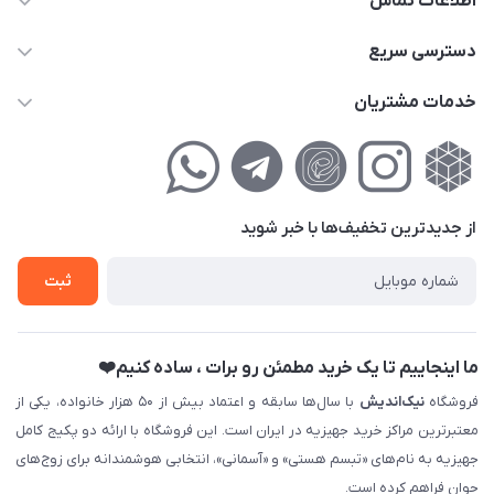
اطلاعات تماس
02177111474
دسترسی سریع
info@nikandish.ir
حساب کاربری
خدمات مشتریان
تهران ، تهرانپارس ، شهرک حکیمیه ، خیابان گلریز ، خیابان گلچین ،
مجله فروشگاه
راهنمای‌خرید‌آنلاین
کوچه گلریز 4 غربی ، پلاک 13
لیست محصولات
حریم خصوصی
درباره‌ما
فروش‌اقساطی
از جدید‌ترین تخفیف‌ها با‌ خبر شوید
تماس با ما
ثبت نام خرید جهیزیه
ثبت
فروش سازمانی و عمده
ما اینجاییم تا یک خرید مطمئن رو برات ، ساده کنیم❤️
فروشگاه
نیک‌اندیش
با سال‌ها سابقه و اعتماد بیش از ۵۰ هزار خانواده، یکی از
معتبرترین مراکز خرید جهیزیه در ایران است. این فروشگاه با ارائه دو پکیج کامل
جهیزیه به نام‌های «تبسم هستی» و «آسمانی»، انتخابی هوشمندانه برای زوج‌های
جوان فراهم کرده است.