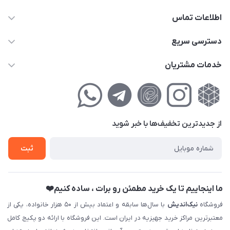
اطلاعات تماس
02177111474
دسترسی سریع
info@nikandish.ir
حساب کاربری
خدمات مشتریان
تهران ، تهرانپارس ، شهرک حکیمیه ، خیابان گلریز ، خیابان گلچین ،
مجله فروشگاه
راهنمای‌خرید‌آنلاین
کوچه گلریز 4 غربی ، پلاک 13
لیست محصولات
حریم خصوصی
درباره‌ما
فروش‌اقساطی
از جدید‌ترین تخفیف‌ها با‌ خبر شوید
تماس با ما
ثبت نام خرید جهیزیه
ثبت
فروش سازمانی و عمده
ما اینجاییم تا یک خرید مطمئن رو برات ، ساده کنیم❤️
فروشگاه
نیک‌اندیش
با سال‌ها سابقه و اعتماد بیش از ۵۰ هزار خانواده، یکی از
معتبرترین مراکز خرید جهیزیه در ایران است. این فروشگاه با ارائه دو پکیج کامل