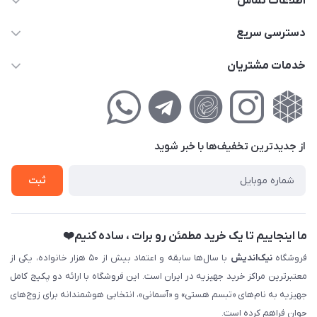
اطلاعات تماس
02177111474
دسترسی سریع
info@nikandish.ir
حساب کاربری
خدمات مشتریان
تهران ، تهرانپارس ، شهرک حکیمیه ، خیابان گلریز ، خیابان گلچین ،
مجله فروشگاه
راهنمای‌خرید‌آنلاین
کوچه گلریز 4 غربی ، پلاک 13
لیست محصولات
حریم خصوصی
درباره‌ما
فروش‌اقساطی
از جدید‌ترین تخفیف‌ها با‌ خبر شوید
تماس با ما
ثبت نام خرید جهیزیه
ثبت
فروش سازمانی و عمده
ما اینجاییم تا یک خرید مطمئن رو برات ، ساده کنیم❤️
فروشگاه
نیک‌اندیش
با سال‌ها سابقه و اعتماد بیش از ۵۰ هزار خانواده، یکی از
معتبرترین مراکز خرید جهیزیه در ایران است. این فروشگاه با ارائه دو پکیج کامل
جهیزیه به نام‌های «تبسم هستی» و «آسمانی»، انتخابی هوشمندانه برای زوج‌های
جوان فراهم کرده است.