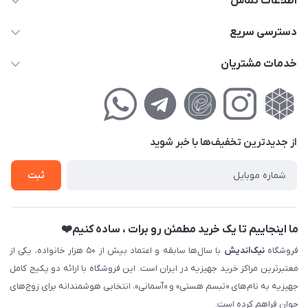
اطلاعات تماس
02177111474
دسترسی سریع
info@nikandish.ir
حساب کاربری
خدمات مشتریان
تهران ، تهرانپارس ، شهرک حکیمیه ، خیابان گلریز ، خیابان گلچین ،
مجله فروشگاه
راهنمای‌خرید‌آنلاین
کوچه گلریز 4 غربی ، پلاک 13
لیست محصولات
حریم خصوصی
درباره‌ما
فروش‌اقساطی
از جدید‌ترین تخفیف‌ها با‌ خبر شوید
تماس با ما
ثبت نام خرید جهیزیه
ثبت
فروش سازمانی و عمده
ما اینجاییم تا یک خرید مطمئن رو برات ، ساده کنیم❤️
فروشگاه
نیک‌اندیش
با سال‌ها سابقه و اعتماد بیش از ۵۰ هزار خانواده، یکی از
معتبرترین مراکز خرید جهیزیه در ایران است. این فروشگاه با ارائه دو پکیج کامل
جهیزیه به نام‌های «تبسم هستی» و «آسمانی»، انتخابی هوشمندانه برای زوج‌های
جوان فراهم کرده است.