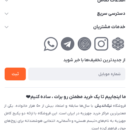
اطلاعات تماس
02177111474
دسترسی سریع
info@nikandish.ir
حساب کاربری
خدمات مشتریان
تهران ، تهرانپارس ، شهرک حکیمیه ، خیابان گلریز ، خیابان گلچین ،
مجله فروشگاه
راهنمای‌خرید‌آنلاین
کوچه گلریز 4 غربی ، پلاک 13
لیست محصولات
حریم خصوصی
درباره‌ما
فروش‌اقساطی
از جدید‌ترین تخفیف‌ها با‌ خبر شوید
تماس با ما
ثبت نام خرید جهیزیه
ثبت
فروش سازمانی و عمده
ما اینجاییم تا یک خرید مطمئن رو برات ، ساده کنیم❤️
فروشگاه
نیک‌اندیش
با سال‌ها سابقه و اعتماد بیش از ۵۰ هزار خانواده، یکی از
معتبرترین مراکز خرید جهیزیه در ایران است. این فروشگاه با ارائه دو پکیج کامل
جهیزیه به نام‌های «تبسم هستی» و «آسمانی»، انتخابی هوشمندانه برای زوج‌های
جوان فراهم کرده است.