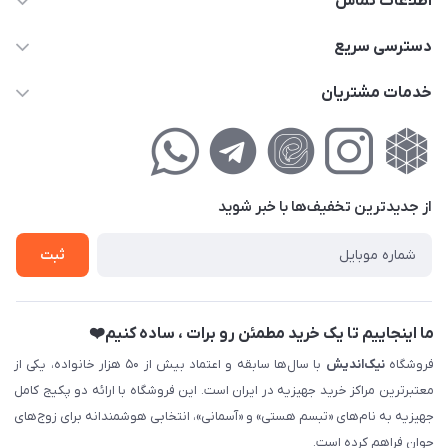
اطلاعات تماس
02177111474
دسترسی سریع
info@nikandish.ir
حساب کاربری
خدمات مشتریان
تهران ، تهرانپارس ، شهرک حکیمیه ، خیابان گلریز ، خیابان گلچین ،
مجله فروشگاه
راهنمای‌خرید‌آنلاین
کوچه گلریز 4 غربی ، پلاک 13
لیست محصولات
حریم خصوصی
درباره‌ما
فروش‌اقساطی
از جدید‌ترین تخفیف‌ها با‌ خبر شوید
تماس با ما
ثبت نام خرید جهیزیه
ثبت
فروش سازمانی و عمده
ما اینجاییم تا یک خرید مطمئن رو برات ، ساده کنیم❤️
فروشگاه
نیک‌اندیش
با سال‌ها سابقه و اعتماد بیش از ۵۰ هزار خانواده، یکی از
معتبرترین مراکز خرید جهیزیه در ایران است. این فروشگاه با ارائه دو پکیج کامل
جهیزیه به نام‌های «تبسم هستی» و «آسمانی»، انتخابی هوشمندانه برای زوج‌های
جوان فراهم کرده است.