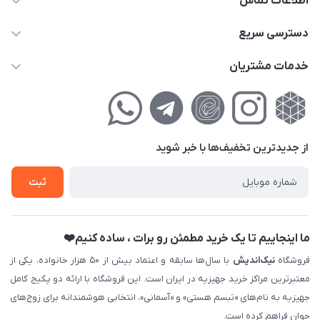
اطلاعات تماس
02177111474
دسترسی سریع
info@nikandish.ir
حساب کاربری
خدمات مشتریان
تهران ، تهرانپارس ، شهرک حکیمیه ، خیابان گلریز ، خیابان گلچین ،
مجله فروشگاه
راهنمای‌خرید‌آنلاین
کوچه گلریز 4 غربی ، پلاک 13
لیست محصولات
حریم خصوصی
درباره‌ما
فروش‌اقساطی
از جدید‌ترین تخفیف‌ها با‌ خبر شوید
تماس با ما
ثبت نام خرید جهیزیه
ثبت
فروش سازمانی و عمده
ما اینجاییم تا یک خرید مطمئن رو برات ، ساده کنیم❤️
فروشگاه
نیک‌اندیش
با سال‌ها سابقه و اعتماد بیش از ۵۰ هزار خانواده، یکی از
معتبرترین مراکز خرید جهیزیه در ایران است. این فروشگاه با ارائه دو پکیج کامل
جهیزیه به نام‌های «تبسم هستی» و «آسمانی»، انتخابی هوشمندانه برای زوج‌های
جوان فراهم کرده است.