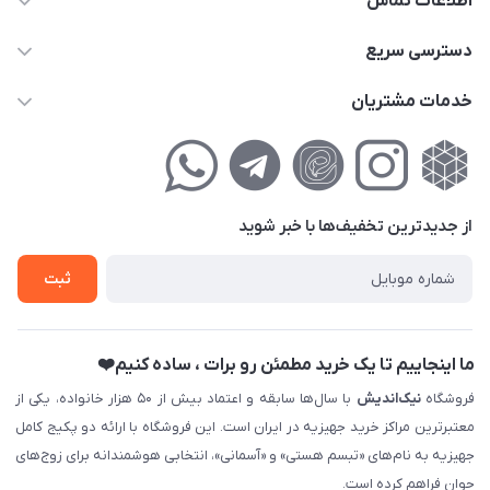
اطلاعات تماس
02177111474
دسترسی سریع
info@nikandish.ir
حساب کاربری
خدمات مشتریان
تهران ، تهرانپارس ، شهرک حکیمیه ، خیابان گلریز ، خیابان گلچین ،
مجله فروشگاه
راهنمای‌خرید‌آنلاین
کوچه گلریز 4 غربی ، پلاک 13
لیست محصولات
حریم خصوصی
درباره‌ما
فروش‌اقساطی
از جدید‌ترین تخفیف‌ها با‌ خبر شوید
تماس با ما
ثبت نام خرید جهیزیه
ثبت
فروش سازمانی و عمده
ما اینجاییم تا یک خرید مطمئن رو برات ، ساده کنیم❤️
فروشگاه
نیک‌اندیش
با سال‌ها سابقه و اعتماد بیش از ۵۰ هزار خانواده، یکی از
معتبرترین مراکز خرید جهیزیه در ایران است. این فروشگاه با ارائه دو پکیج کامل
جهیزیه به نام‌های «تبسم هستی» و «آسمانی»، انتخابی هوشمندانه برای زوج‌های
جوان فراهم کرده است.