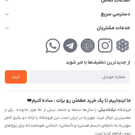
اطلاعات تماس
02177111474
دسترسی سریع
info@nikandish.ir
حساب کاربری
خدمات مشتریان
تهران ، تهرانپارس ، شهرک حکیمیه ، خیابان گلریز ، خیابان گلچین ،
مجله فروشگاه
راهنمای‌خرید‌آنلاین
کوچه گلریز 4 غربی ، پلاک 13
لیست محصولات
حریم خصوصی
درباره‌ما
فروش‌اقساطی
از جدید‌ترین تخفیف‌ها با‌ خبر شوید
تماس با ما
ثبت نام خرید جهیزیه
ثبت
فروش سازمانی و عمده
ما اینجاییم تا یک خرید مطمئن رو برات ، ساده کنیم❤️
فروشگاه
نیک‌اندیش
با سال‌ها سابقه و اعتماد بیش از ۵۰ هزار خانواده، یکی از
معتبرترین مراکز خرید جهیزیه در ایران است. این فروشگاه با ارائه دو پکیج کامل
جهیزیه به نام‌های «تبسم هستی» و «آسمانی»، انتخابی هوشمندانه برای زوج‌های
جوان فراهم کرده است.