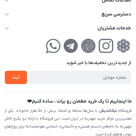
اطلاعات تماس
02177111474
دسترسی سریع
info@nikandish.ir
حساب کاربری
خدمات مشتریان
تهران ، تهرانپارس ، شهرک حکیمیه ، خیابان گلریز ، خیابان گلچین ،
مجله فروشگاه
راهنمای‌خرید‌آنلاین
کوچه گلریز 4 غربی ، پلاک 13
لیست محصولات
حریم خصوصی
درباره‌ما
فروش‌اقساطی
از جدید‌ترین تخفیف‌ها با‌ خبر شوید
تماس با ما
ثبت نام خرید جهیزیه
ثبت
فروش سازمانی و عمده
ما اینجاییم تا یک خرید مطمئن رو برات ، ساده کنیم❤️
فروشگاه
نیک‌اندیش
با سال‌ها سابقه و اعتماد بیش از ۵۰ هزار خانواده، یکی از
معتبرترین مراکز خرید جهیزیه در ایران است. این فروشگاه با ارائه دو پکیج کامل
جهیزیه به نام‌های «تبسم هستی» و «آسمانی»، انتخابی هوشمندانه برای زوج‌های
جوان فراهم کرده است.