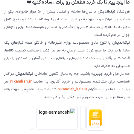
ما اینجاییم تا یک خرید مطمئن رو برات ، ساده کنیم❤️
فروشگاه
نیک‌اندیش
با سال‌ها سابقه و اعتماد بیش از ۵۰ هزار خانواده، یکی از
معتبرترین مراکز خرید جهیزیه در ایران است. این فروشگاه با ارائه دو پکیج کامل
جهیزیه به نام‌های «تبسم هستی» و «آسمانی»، انتخابی هوشمندانه برای زوج‌های
جوان فراهم کرده است.
نیک‌اندیش
با تنوع بالای محصولات لوازم آشپزخانه و خانگی همه نیازهای یک
خانه را در یک جا جمع کرده است. ارسال به سراسر کشور، ضمانت کیفیت کالاها،
قیمت‌های رقابتی و خدمات مشاوره‌ای حرفه‌ای ، خریدی آسان و مطمئن را برای
مشتریان به همراه دارد.
چه در حال خرید جهیزیه باشید، چه به دنبال تکمیل خانه‌تان،
نیک‌اندیش
در کنار
شماست. برای مشاهده محصولات و خرید آنلاین، به سایت
nikandish.ir
سر
بزنید یا با ما در اینستاگرام
@nikandish_kala
همراه شوید . همچنین جهت رفاه
حال شما عزیزان ، خرید حضوری نیز امکان پذیر می باشد.