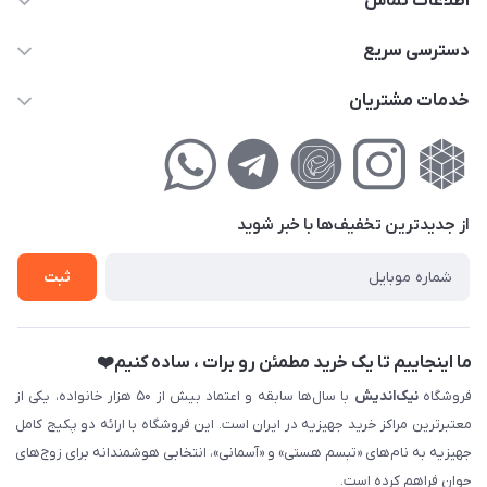
اطلاعات تماس
02177111474
دسترسی سریع
info@nikandish.ir
حساب کاربری
خدمات مشتریان
تهران ، تهرانپارس ، شهرک حکیمیه ، خیابان گلریز ، خیابان گلچین ،
مجله فروشگاه
راهنمای‌خرید‌آنلاین
کوچه گلریز 4 غربی ، پلاک 13
لیست محصولات
حریم خصوصی
درباره‌ما
فروش‌اقساطی
از جدید‌ترین تخفیف‌ها با‌ خبر شوید
تماس با ما
ثبت نام خرید جهیزیه
ثبت
فروش سازمانی و عمده
ما اینجاییم تا یک خرید مطمئن رو برات ، ساده کنیم❤️
فروشگاه
نیک‌اندیش
با سال‌ها سابقه و اعتماد بیش از ۵۰ هزار خانواده، یکی از
معتبرترین مراکز خرید جهیزیه در ایران است. این فروشگاه با ارائه دو پکیج کامل
جهیزیه به نام‌های «تبسم هستی» و «آسمانی»، انتخابی هوشمندانه برای زوج‌های
جوان فراهم کرده است.