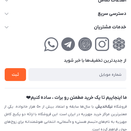
اطلاعات تماس
02177111474
دسترسی سریع
info@nikandish.ir
حساب کاربری
خدمات مشتریان
تهران ، تهرانپارس ، شهرک حکیمیه ، خیابان گلریز ، خیابان گلچین ،
مجله فروشگاه
راهنمای‌خرید‌آنلاین
کوچه گلریز 4 غربی ، پلاک 13
لیست محصولات
حریم خصوصی
درباره‌ما
فروش‌اقساطی
از جدید‌ترین تخفیف‌ها با‌ خبر شوید
تماس با ما
ثبت نام خرید جهیزیه
ثبت
فروش سازمانی و عمده
ما اینجاییم تا یک خرید مطمئن رو برات ، ساده کنیم❤️
فروشگاه
نیک‌اندیش
با سال‌ها سابقه و اعتماد بیش از ۵۰ هزار خانواده، یکی از
معتبرترین مراکز خرید جهیزیه در ایران است. این فروشگاه با ارائه دو پکیج کامل
جهیزیه به نام‌های «تبسم هستی» و «آسمانی»، انتخابی هوشمندانه برای زوج‌های
جوان فراهم کرده است.