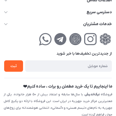
اطلاعات تماس
02177111474
دسترسی سریع
info@nikandish.ir
حساب کاربری
خدمات مشتریان
تهران ، تهرانپارس ، شهرک حکیمیه ، خیابان گلریز ، خیابان گلچین ،
مجله فروشگاه
راهنمای‌خرید‌آنلاین
کوچه گلریز 4 غربی ، پلاک 13
لیست محصولات
حریم خصوصی
درباره‌ما
فروش‌اقساطی
از جدید‌ترین تخفیف‌ها با‌ خبر شوید
تماس با ما
ثبت نام خرید جهیزیه
ثبت
فروش سازمانی و عمده
ما اینجاییم تا یک خرید مطمئن رو برات ، ساده کنیم❤️
فروشگاه
نیک‌اندیش
با سال‌ها سابقه و اعتماد بیش از ۵۰ هزار خانواده، یکی از
معتبرترین مراکز خرید جهیزیه در ایران است. این فروشگاه با ارائه دو پکیج کامل
جهیزیه به نام‌های «تبسم هستی» و «آسمانی»، انتخابی هوشمندانه برای زوج‌های
جوان فراهم کرده است.