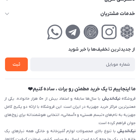
info@nikandish.ir
حساب کاربری
خدمات مشتریان
تهران ، تهرانپارس ، شهرک حکیمیه ، خیابان گلریز ، خیابان گلچین ،
مجله فروشگاه
راهنمای‌خرید‌آنلاین
کوچه گلریز 4 غربی ، پلاک 13
لیست محصولات
حریم خصوصی
درباره‌ما
فروش‌اقساطی
از جدید‌ترین تخفیف‌ها با‌ خبر شوید
تماس با ما
ثبت نام خرید جهیزیه
ثبت
فروش سازمانی و عمده
ما اینجاییم تا یک خرید مطمئن رو برات ، ساده کنیم❤️
فروشگاه
نیک‌اندیش
با سال‌ها سابقه و اعتماد بیش از ۵۰ هزار خانواده، یکی از
معتبرترین مراکز خرید جهیزیه در ایران است. این فروشگاه با ارائه دو پکیج کامل
جهیزیه به نام‌های «تبسم هستی» و «آسمانی»، انتخابی هوشمندانه برای زوج‌های
جوان فراهم کرده است.
نیک‌اندیش
با تنوع بالای محصولات لوازم آشپزخانه و خانگی همه نیازهای یک
خانه را در یک جا جمع کرده است. ارسال به سراسر کشور، ضمانت کیفیت کالاها،